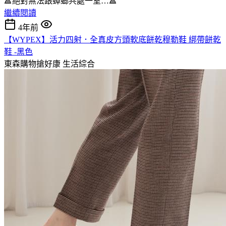
🔺絕對無法跟蟑螂共處一室…🔺
繼續閱讀
4年前
【WYPEX】活力四射．全真皮方頭軟底餅乾穆勒鞋 綁帶餅乾
鞋 -黑色
東森購物搶好康
生活綜合