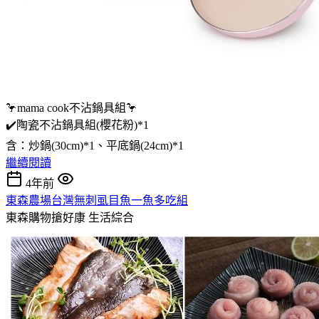
🦩mama cook不沾鍋具組🦩
✔️陶瓷不沾鍋具組(櫻花粉)*1
含：炒鍋(30cm)*1、平底鍋(24cm)*1
繼續閱讀
4年前
東森農場台灣無刺虱目魚一魚多吃組
東森購物搶好康
生活綜合