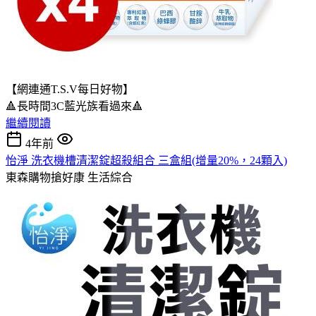
【網連通T.S.V每日好物】
🔺長時間3C藍光族看過來🔺
繼續閱讀
4年前
怡淨 洗衣機槽清潔錠超殺組合 三盒組(增量20%，24顆入)
東森購物搶好康
生活綜合