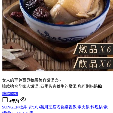
女人的至尊寶貝養顏美容燉湯😍~
這款適合全家人燉湯 ,四季皆宜養生的燉湯 您可別錯過🛍
繼續閱讀
4年前
SONGEN松井 まつい萬用烹煮巧食樂饗鍋/電火鍋/料理鍋/電