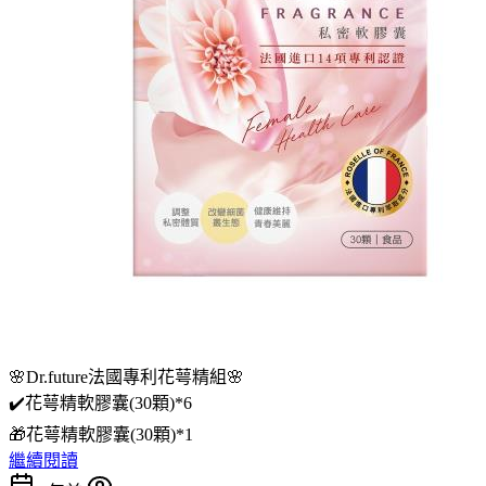
🌸Dr.future法國專利花萼精組🌸
✔️花萼精軟膠囊(30顆)*6
🎁花萼精軟膠囊(30顆)*1
繼續閱讀