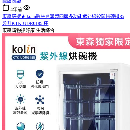
繼續閱讀
4年前
東森嚴選★ kolin歌林台灣製四層多功能紫外線殺菌烘碗機85
公升KTK-UDR0185-庫
東森購物搶好康
生活綜合