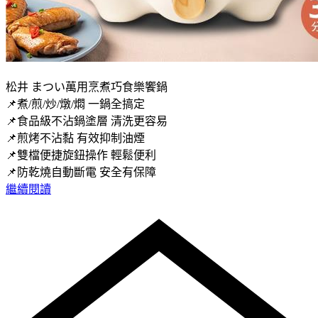
松井 まつい萬用烹煮巧食樂饗鍋
📌煮/煎/炒/燉/燜 一鍋全搞定
📌食品級不沾鍋塗層 清洗更容易
📌煎烤不沾黏 有效抑制油煙
📌雙檔便捷旋鈕操作 輕鬆便利
📌防乾燒自動斷電 安全有保障
繼續閱讀