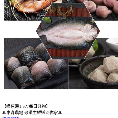
【網連通T.S.V每日好物】
🔺東森農場 最讚生鮮送到你家🔺