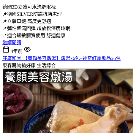
德國3D立體可水洗舒眠枕
📌德國SILVER防蹣抗菌處理
📌立體車縫 高度更舒適
📌彈性飽滿回彈 超放鬆深度睡眠
📌適合過敏體質使用 舒適健康
繼續閱讀
4年前
莊廣和堂-【養顏美容燉湯】燉湯x6包+神奇紅棗飲品x6包
東森購物搶好康
生活綜合