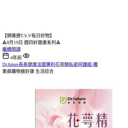
【網連通T.S.V每日好物】
🔺8月19日 週四好健康系列🔺
繼續閱讀
4年前
Dr.future長泰健康法國專利花萼精私密呵護組-獨
東森購物搶好康
生活綜合