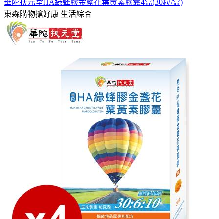
華陀扶元堂HA綠蜂膠金盞花葉黃素膠囊4盒(30粒/盒)
東森購物搶好康
生活綜合