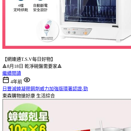
【網連通T.S.V每日好物】
🔺8月18日 乾淨碗盤需要家🔺
繼續閱讀
4年前
日豐滅蟑凝膠餌劑威力加強版環署認證-勁
東森購物搶好康
生活綜合