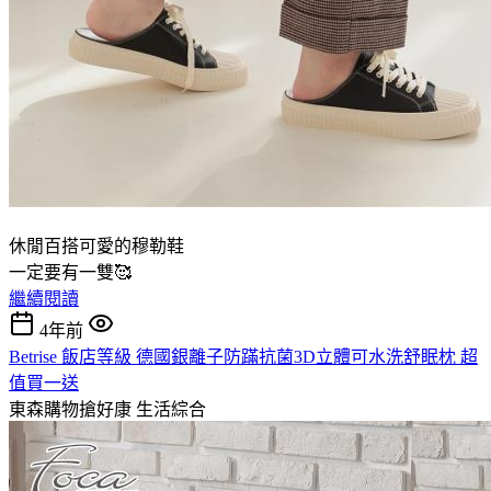
休閒百搭可愛的穆勒鞋
一定要有一雙🥰
繼續閱讀
4年前
Betrise 飯店等級 德國銀離子防蹣抗菌3D立體可水洗舒眠枕 超
值買一送
東森購物搶好康
生活綜合